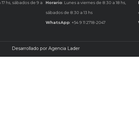
a 17 hs, sábados de 9 a
Horario
: Lunes a viernes de 8:30 a 18 hs,
sábados de 8:30 a 13 hs
WhatsApp
: +54 9 11 2718-2047
Desarrollado por Agencia Lader