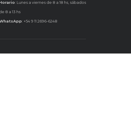
Horario
: Lunes a viernes de 8 a 18 hs, sábados
de 8 a 13 hs
WhatsApp
: +54 9 11 2696-6248